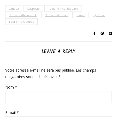
Canada
Gaspésie
Ile du Prince Edouard
Nouveau-Brunswick
Nouvelle-Ecosse
phares
Québec
Tourisme Québec
LEAVE A REPLY
Votre adresse e-mail ne sera pas publiée.
Les champs
obligatoires sont indiqués avec
*
Nom
*
E-mail
*