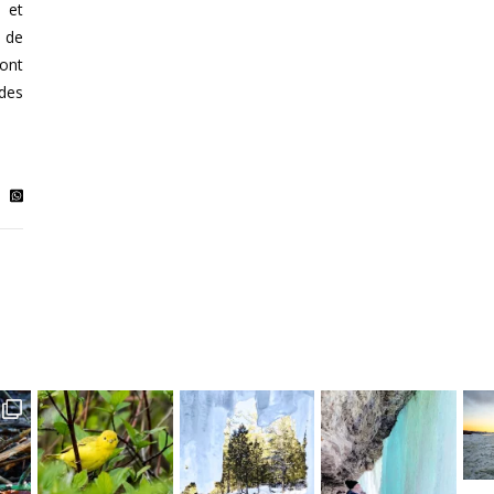
 et
 de
sont
des
. . . . #q