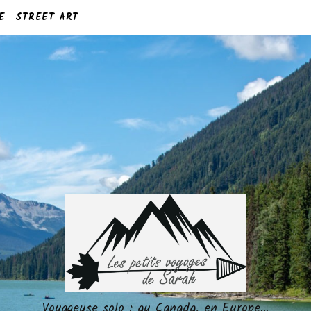
E
STREET ART
Voyageuse solo : au Canada, en Europe…