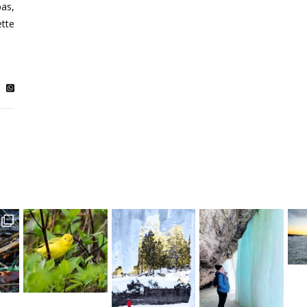
pas,
tte
. . . . #q