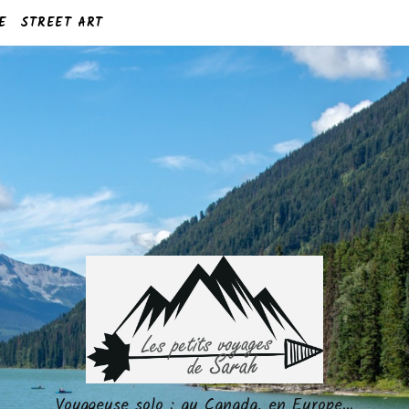
E
STREET ART
Voyageuse solo : au Canada, en Europe…