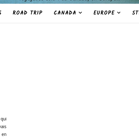
S
ROAD TRIP
CANADA
EUROPE
ST
 qui
vais
r en