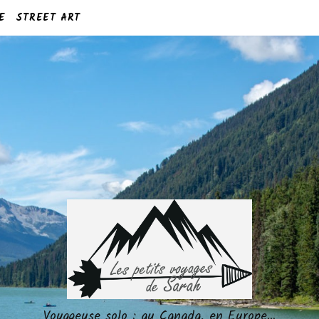
E
STREET ART
Voyageuse solo : au Canada, en Europe…