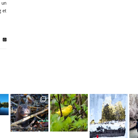
 un
 et