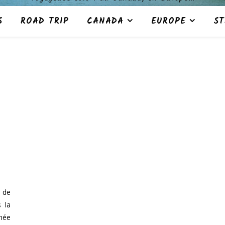
S
ROAD TRIP
CANADA
EUROPE
ST
e de
 la
née